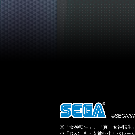
©SEGA/©
※「女神転生」、「真・女神転生
※「Ｄ×２ 真・女神転生リベレー